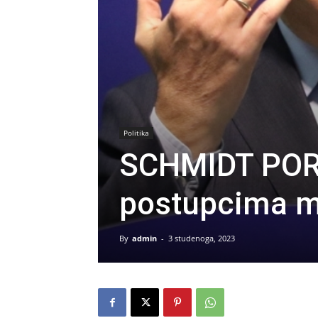
Politika
SCHMIDT POR
postupcima m
By
admin
-
3 studenoga, 2023