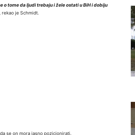
o tome da ljudi trebaju i žele ostati u BiH i dobiju
, rekao je Schmidt.
da se on mora jasno pozicionirati.