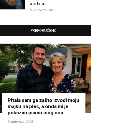
a istina...
5 kolovoza, 2026
PREPORUČENO
Pitala sam ga zašto izvodi moju
majku na ples, a onda mi je
pokazao pismo mog oca
6 kolovoza, 2026