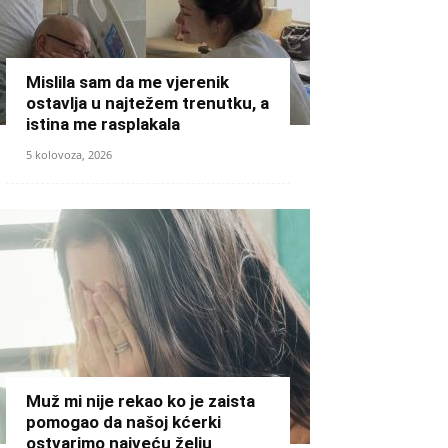
Mislila sam da me vjerenik
ostavlja u najtežem trenutku, a
istina me rasplakala
5 kolovoza, 2026
Muž mi nije rekao ko je zaista
pomogao da našoj kćerki
ostvarimo najveću želju