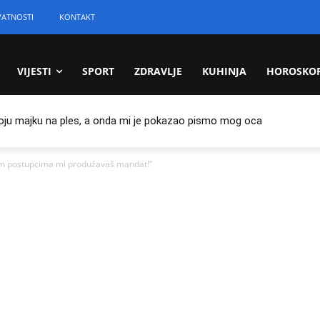
VATNOSTI
KONTAKT
VIJESTI
SPORT
ZDRAVLJE
KUHINJA
HOROSKO
oju majku na ples, a onda mi je pokazao pismo mog oca
 postupcima mi produžavaš mandat!”