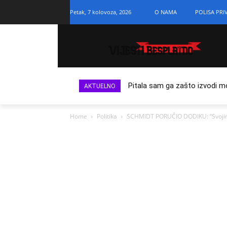
Petak, 7 kolovoza, 2026
O NAMA
POLISA PRI
Pitala sam ga zašto izvodi m
AKTUELNO
Home
Politika
SCHMIDT PORUČIO DODIKU: “Svojim