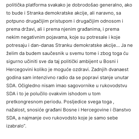
politička platforma svakako je dobrodošao generalno, ako
to bude i Stranka demokratske akcije, ali naravno, sa
potpuno drugačijim pristupom i drugačijim odnosom i
prema državi, ali i prema njenim građanima, i prema
nekim negativnim pojavama, koje su potresale i koje
potresaju i dan-danas Stranku demokratske akcije… Ja ne
želim da budem saučesnik u svemu tome i zbog toga ću
sigurno učiniti sve da taj politički ambijent u Bosni i
Hercegovini koliko je moguće ozdravi. Zadnjih dvanaest
godina sam intenzivno radio da se popravi stanje unutar
SDA. Očigledno nisam imao sagovornike u rukovodstvu
SDA i to je polučilo ovakvim ishodom u tom
pretkongresnom periodu. Posljedice svega toga ,
nažalost, snosiće građani Bosne i Hercegovine i članstvo
SDA, a najmanje ovo rukovodsto koje je samo sebe
izabralo”.