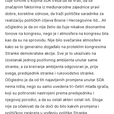
čuje tonove u kojima SDA treba da se vrati, da sa
značajnim faktorima iz međunarodne zajednice pravi
dobre, korektne odnose, da traži političke saradnike za
realizaciju političkih ciljeva Bosne i Hercegovine itd… Ali
očigledno je da on nije želio da čuje nikakve disonantne
tonove na kongresu, nego je i atmosfera na kongresu bila
kao da su na sprovodu. Nije bilo svečarske atmosfere
kako se to generalno događalo na proteklim kongresima
Stranke demokratske akcije. Sve je to ukazivalo na
izostanak jednog pozitivnog ambijenta unutar same
stranke, a za kreiranje ambijenta odgovoran je, prije
svega, predsjednik stranke i rukovodstvo stranke.
Očigledno je da od tih najavljenih promjena unutar SDA
nema ništa, nego su samo uvedena tri-četiri mlađa igrača,
koji su poltronski nastrojeni prema predsjedniku i
njegovoj porodici, a da su ostali akteri ostali isti. Stoga
nije za očekivati da će doći do bilo kakvih promjena i
političkog zaokreta u vođenju politike Stranke