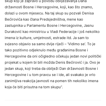
skup koji je zapravo u povodu obilježavanja Dana
državnosti Bosne i Hercegovine, koji, kao što znamo,
dolazi u ovom mjesecu. Na taj skup su pozvali Denisa
Bećirovića kao člana Predsjedništva, mene kao
zastupnika u Parlamentu Bosne i Hercegovine, Jasnu
Duraković kao ministricu u Vladi Federacije i još nekoliko
imena iz kulture, umjetnosti, estrade itd. Ja sam to
svjesno objavio sa samo dvije riječi – ‘Vidimo se’. To je
tako pozitivno odjeknulo među građanima Bosne i
Hercegovine da oni očigledno očekuju jedan novi politički
projekat u kojem bi bili možda Denis Bećirović i ja. Ovo je
jedan skup, koji treba da obilježi Dan državnosti Bosne i
Hercegovine i u tom pravcu se i ide, ali svakako je vrlo
zanimljiva reakcija javnosti na pomen tih nekoliko imena
koja će biti prisutna na tom skupu”.