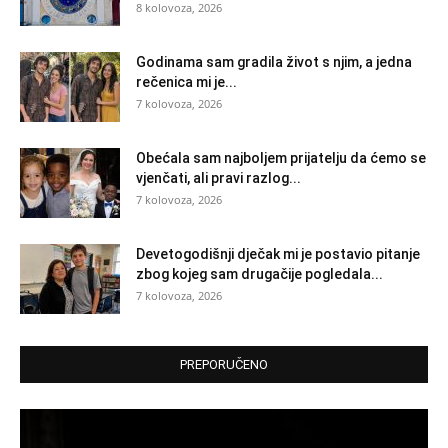
8 kolovoza, 2026
Godinama sam gradila život s njim, a jedna
rečenica mi je...
7 kolovoza, 2026
Obećala sam najboljem prijatelju da ćemo se
vjenčati, ali pravi razlog...
7 kolovoza, 2026
Devetogodišnji dječak mi je postavio pitanje
zbog kojeg sam drugačije pogledala...
7 kolovoza, 2026
PREPORUČENO