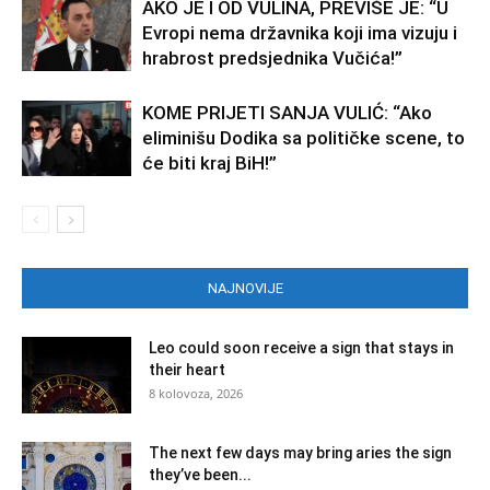
AKO JE I OD VULINA, PREVIŠE JE: “U
Evropi nema državnika koji ima vizuju i
hrabrost predsjednika Vučića!”
KOME PRIJETI SANJA VULIĆ: “Ako
eliminišu Dodika sa političke scene, to
će biti kraj BiH!”
NAJNOVIJE
Leo could soon receive a sign that stays in
their heart
8 kolovoza, 2026
The next few days may bring aries the sign
they’ve been...