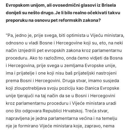
Evropskom unijom, ali ovosedmični glasovi iz Brisela
donijeli su nešto drugo. Je li bilo realno očekivati takvu
preporuku na osnovu pet reformskih zakona?
“Pa, jedno je, prije svega, biti optimista u Vijeću ministara,
odnosno u vladi Bosne i Hercegovine koji su, eto, na neki
način iznjedrili pet evropskih zakona kroz parlamentarnu
proceduru. Ako to razložimo, onda ćemo vidjeti da Bosna
i Hercegovina, prije svega u zemljama Evropske unije,
ima i prijatelje i one koji nisu baš prijateljski nastrojeni
prema Bosni i Hercegovini. Druga stvar, imamo susjeda
koji zloupotrebljava svoju poziciju kao članica Evropske
unije tjerajući na taj način da se u Bosni i Hercegovini
kroz parlamentarnu proceduru i Vijeće ministara uradi
ono što odgovara Republici Hrvatskoj. Treća stvar,
napravljena je jedna parlamentarna većina i na temelju
nje je formirano Vijeće ministara koje, zapravo, nema