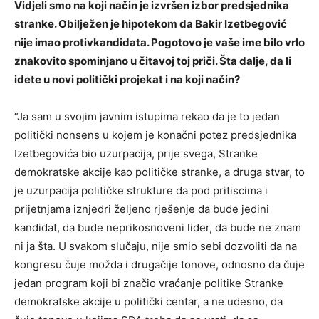
Vidjeli smo na koji način je izvršen izbor predsjednika
stranke. Obilježen je hipotekom da Bakir Izetbegović
nije imao protivkandidata. Pogotovo je vaše ime bilo vrlo
znakovito spominjano u čitavoj toj priči. Šta dalje, da li
idete u novi politički projekat i na koji način?
“Ja sam u svojim javnim istupima rekao da je to jedan
politički nonsens u kojem je konačni potez predsjednika
Izetbegovića bio uzurpacija, prije svega, Stranke
demokratske akcije kao političke stranke, a druga stvar, to
je uzurpacija političke strukture da pod pritiscima i
prijetnjama iznjedri željeno rješenje da bude jedini
kandidat, da bude neprikosnoveni lider, da bude ne znam
ni ja šta. U svakom slučaju, nije smio sebi dozvoliti da na
kongresu čuje možda i drugačije tonove, odnosno da čuje
jedan program koji bi značio vraćanje politike Stranke
demokratske akcije u politički centar, a ne udesno, da