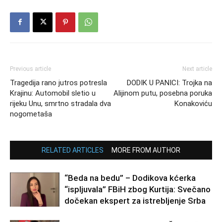
Previous article
Next article
Tragedija rano jutros potresla
DODIK U PANICI: Trojka na
Krajinu: Automobil sletio u
Alijinom putu, posebna poruka
rijeku Unu, smrtno stradala dva
Konakoviću
nogometaša
RELATED ARTICLES
MORE FROM AUTHOR
“Beda na bedu” – Dodikova kćerka
“ispljuvala” FBiH zbog Kurtija: Svečano
dočekan ekspert za istrebljenje Srba