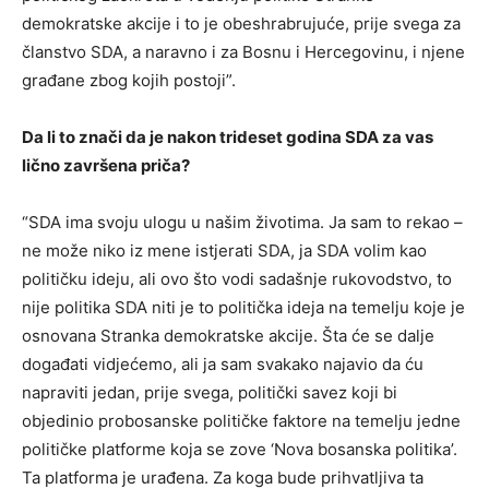
demokratske akcije i to je obeshrabrujuće, prije svega za
članstvo SDA, a naravno i za Bosnu i Hercegovinu, i njene
građane zbog kojih postoji”.
Da li to znači da je nakon trideset godina SDA za vas
lično završena priča?
“SDA ima svoju ulogu u našim životima. Ja sam to rekao –
ne može niko iz mene istjerati SDA, ja SDA volim kao
političku ideju, ali ovo što vodi sadašnje rukovodstvo, to
nije politika SDA niti je to politička ideja na temelju koje je
osnovana Stranka demokratske akcije. Šta će se dalje
događati vidjećemo, ali ja sam svakako najavio da ću
napraviti jedan, prije svega, politički savez koji bi
objedinio probosanske političke faktore na temelju jedne
političke platforme koja se zove ‘Nova bosanska politika’.
Ta platforma je urađena. Za koga bude prihvatljiva ta