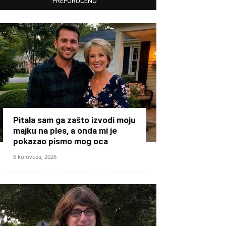
PREPORUČENO
Pitala sam ga zašto izvodi moju
majku na ples, a onda mi je
pokazao pismo mog oca
6 kolovoza, 2026