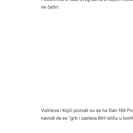
ne četiri.
Vulićeva i Kojić pozvali su se na član 194 
navodi da se “grb i zastava BiH ističu u ko