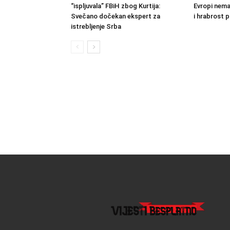
“ispljuvala” FBiH zbog Kurtija:
Evropi nema 
Svečano dočekan ekspert za
i hrabrost 
istrebljenje Srba