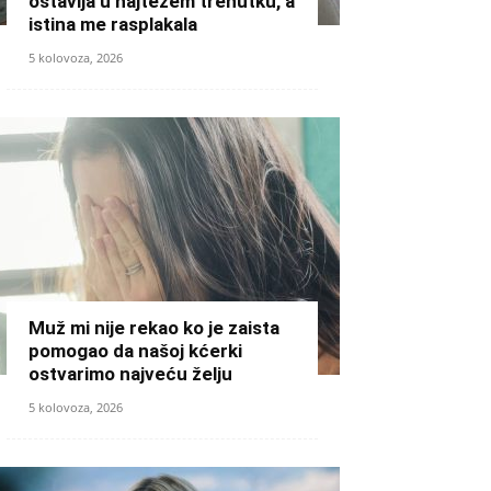
ostavlja u najtežem trenutku, a
istina me rasplakala
5 kolovoza, 2026
Muž mi nije rekao ko je zaista
pomogao da našoj kćerki
ostvarimo najveću želju
5 kolovoza, 2026