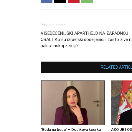
Previous article
VIŠEDECENIJSKI APARTHEJD NA ZAPADNOJ
OBALI: Ko su izraelski doseljenici i zašto žive n
palestinskoj zemlji?
RELATED ARTIC
“Beda na bedu” – Dodikova kćerka
AKO JE I OD