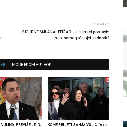
Next article
SIGURNOSNI ANALITIČAR: Je li Izrael postavio
a
sebi nemoguć vojni zadatak?
LES
MORE FROM AUTHOR
 VULINA, PREVIŠE JE: “U
KOME PRIJETI SANJA VULIĆ: “Ako