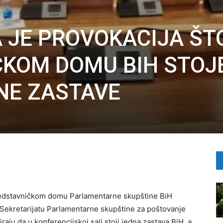
A JE PROVOKACIJA ŠT
ČKOM DOMU BIH STOJ
NE ZASTAVE
redstavničkom domu Parlamentarne skupštine BiH
ev Sekretarijatu Parlamentarne skupštine za poštovanje
aju da u konferencijskoj sali stoji jedna zastava BiH, a