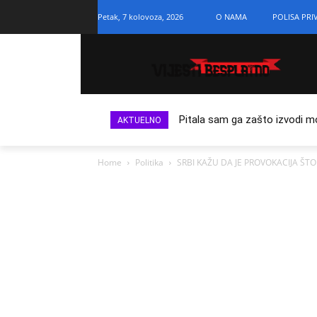
Petak, 7 kolovoza, 2026
O NAMA
POLISA PRI
Pitala sam ga zašto izvodi m
AKTUELNO
Home
Politika
SRBI KAŽU DA JE PROVOKACIJA ŠT