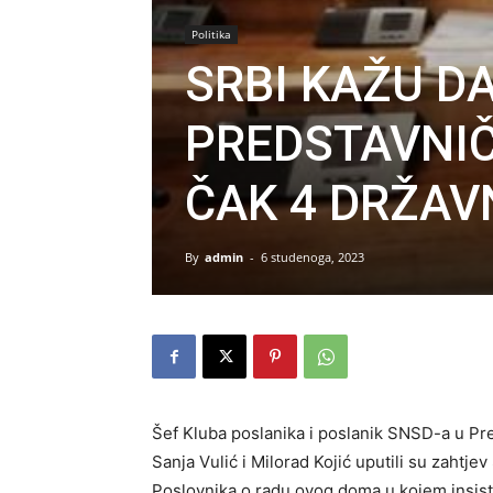
Politika
SRBI KAŽU D
PREDSTAVNI
ČAK 4 DRŽAV
By
admin
-
6 studenoga, 2023
Šef Kluba poslanika i poslanik SNSD-a u P
Sanja Vulić i Milorad Kojić uputili su zahtj
Poslovnika o radu ovog doma u kojem insistir