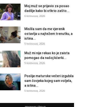
Moj muž se prijavio za posao
dadilje kako bi otkrio zašto...
6 kolovoza, 2026
Mislila sam da me vjerenik
ostavlja u najtežem trenutku, a
istina...
5 kolovoza, 2026
Muž mi nije rekao ko je zaista
pomogao da našoj kćerki...
5 kolovoza, 2026
Poslije maturske večeri izgubila
sam čovjeka kojeg sam voljela,
a istina...
5 kolovoza, 2026