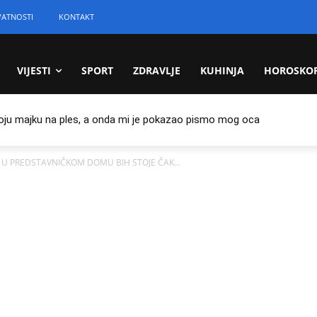
VATNOSTI
KONTAKT
VIJESTI
SPORT
ZDRAVLJE
KUHINJA
HOROSKO
oju majku na ples, a onda mi je pokazao pismo mog oca
O U PREDSTAVNIČKOM DOMU BIH STOJE ČAK...