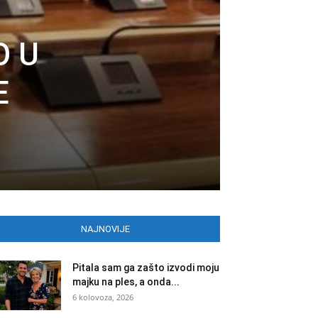
O U
E
NAJNOVIJE
Pitala sam ga zašto izvodi moju
majku na ples, a onda...
6 kolovoza, 2026