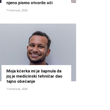
njeno pismo otvorilo oči
7 kolovoza, 2026
Moja kćerka mi je šapnula da
joj je medicinski tehničar dao
tajno obećanje
7 kolovoza, 2026