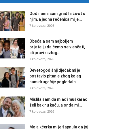
Godinama sam gradila život s
njim, a jedna rečenica mi je...
7 kolovoza, 2026
Obećala sam najboljem
prijatelju da ćemo se vjenčati,
ali pravi razlog...
7 kolovoza, 2026
Devetogodišnji dječak mi je
postavio pitanje zbog kojeg
sam drugačije pogledala...
7 kolovoza, 2026
Mislila sam da mlađi muškarac
želi bakinu kuću, a onda mi...
7 kolovoza, 2026
Moja kćerka mi je šapnula da joj