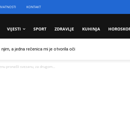
IVATNOSTI
KONTAKT
VIJESTI
SPORT
ZDRAVLJE
KUHINJA
HOROSKO
jim, a jedna rečenica mi je otvorila oči
enu pronašli svezanu, za drugom...