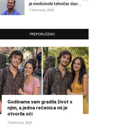
je medicinski tehničar dao...
7 kolovoza, 2026
PREPORUČENO
Godinama sam gradila život s
njim, a jedna rečenica mi je
otvorila oči
7 kolovoza, 2026