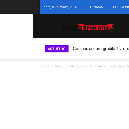
Subota, 8 kolovoza, 2026
O NAMA
POLISA PR
Godinama sam gradila život s n
AKTUELNO
Home
Vijesti
Što se događa u selu u susjedstvu? Ž