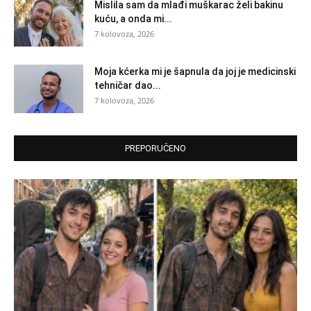
Mislila sam da mlađi muškarac želi bakinu
kuću, a onda mi...
7 kolovoza, 2026
Moja kćerka mi je šapnula da joj je medicinski
tehničar dao...
7 kolovoza, 2026
PREPORUČENO