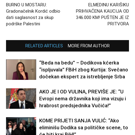
BURNO U MOSTARU:
ELMEDINU KARIŠIKU
Gradonačelnik Kordić odbio
PRIHVAĆENA KAUCIJA OD
dati saglasnost za skup
346.000 KM! PUŠTEN JE IZ
podrške Palestini
PRITVORA
RELATED ARTICLES
MORE FROM AUTHOR
“Beda na bedu” – Dodikova kćerka
“ispljuvala” FBiH zbog Kurtija: Svečano
dočekan ekspert za istrebljenje Srba
AKO JE I OD VULINA, PREVIŠE JE: “U
Evropi nema državnika koji ima vizuju i
hrabrost predsjednika Vučića!”
KOME PRIJETI SANJA VULIĆ: “Ako
eliminišu Dodika sa političke scene, to
će biti kraj BiH!”