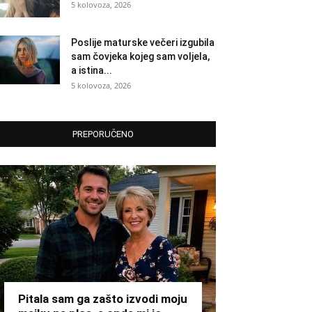
5 kolovoza, 2026
Poslije maturske večeri izgubila
sam čovjeka kojeg sam voljela,
a istina...
5 kolovoza, 2026
PREPORUČENO
Pitala sam ga zašto izvodi moju