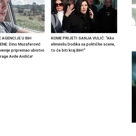
 AGENCIJE U BiH
KOME PRIJETI SANJA VULIĆ: “Ako
NE: Dino Muzaferović
eliminišu Dodika sa političke scene,
ovenije pripremao ubistvo
to će biti kraj BiH!”
trage Avde Avdića!