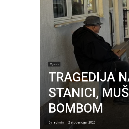
Vijesti
TRAGEDIJA N
STANICI, MU
BOMBOM
By
admin
-
2 studenoga, 2023