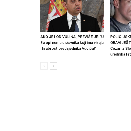
AKO JE I OD VULINA, PREVIŠE JE: “U
POLICIJSKE
Evropi nema državnika koji ima vizuju
OBAVIJEŠTE
i hrabrost predsjednika Vučića!”
Cezar iz Sl
urednika Is