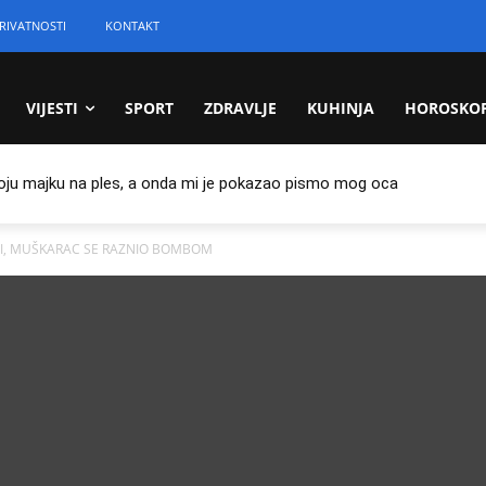
RIVATNOSTI
KONTAKT
VIJESTI
SPORT
ZDRAVLJE
KUHINJA
HOROSKO
oju majku na ples, a onda mi je pokazao pismo mog oca
ICI, MUŠKARAC SE RAZNIO BOMBOM