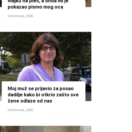
majku na ples, a onda mi je
pokazao pismo mog oca
6 kolovoza, 2026
Moj muž se prijavio za posao
dadilje kako bi otkrio zašto sve
žene odlaze od nas
6 kolovoza, 2026