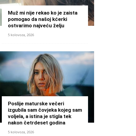
Muž mi nije rekao ko je zaista
pomogao da našoj kćerki
ostvarimo najveću želju
5 kolovoza, 2026
Poslije maturske večeri
izgubila sam čovjeka kojeg sam
voljela, a istina je stigla tek
nakon četrdeset godina
5 kolovoza, 2026