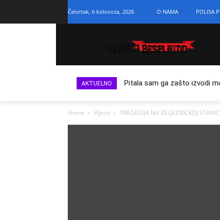
Četvrtak, 6 kolovoza, 2026
O NAMA
POLISA P
Pitala sam ga zašto izvodi m
AKTUELNO
Home
Vijesti
TRAGEDIJA NA ŽELJEZNIČKOJ STAN