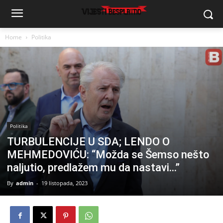
Home
Politika
Politika
TURBULENCIJE U SDA; LENDO O
MEHMEDOVIĆU: “Možda se Šemso nešto
naljutio, predlažem mu da nastavi…”
By
admin
-
19 listopada, 2023