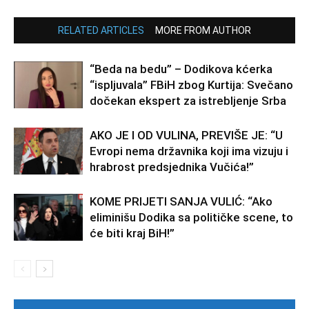
RELATED ARTICLES
MORE FROM AUTHOR
“Beda na bedu” – Dodikova kćerka
“ispljuvala” FBiH zbog Kurtija: Svečano
dočekan ekspert za istrebljenje Srba
AKO JE I OD VULINA, PREVIŠE JE: “U
Evropi nema državnika koji ima vizuju i
hrabrost predsjednika Vučića!”
KOME PRIJETI SANJA VULIĆ: “Ako
eliminišu Dodika sa političke scene, to
će biti kraj BiH!”