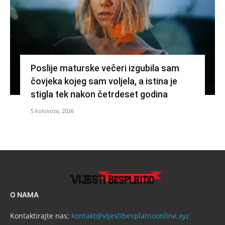
Poslije maturske večeri izgubila sam
čovjeka kojeg sam voljela, a istina je
stigla tek nakon četrdeset godina
5 kolovoza, 2026
O NAMA
Kontaktirajte nas:
kontakt@vijestibesplatnoonline.xyz