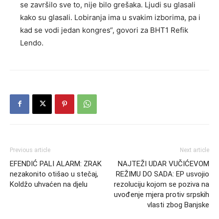
se završilo sve to, nije bilo grešaka. Ljudi su glasali
kako su glasali. Lobiranja ima u svakim izborima, pa i
kad se vodi jedan kongres“, govori za BHT1 Refik
Lendo.
Previous article
Next article
EFENDIĆ PALI ALARM: ZRAK
NAJTEŽI UDAR VUČIĆEVOM
nezakonito otišao u stečaj,
REŽIMU DO SADA: EP usvojio
Koldžo uhvaćen na djelu
rezoluciju kojom se poziva na
uvođenje mjera protiv srpskih
vlasti zbog Banjske