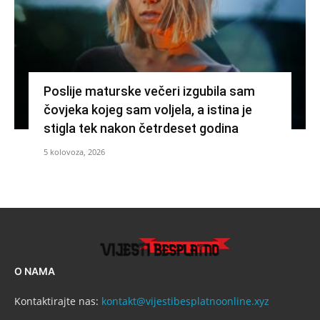
Poslije maturske večeri izgubila sam
čovjeka kojeg sam voljela, a istina je
stigla tek nakon četrdeset godina
5 kolovoza, 2026
O NAMA
Kontaktirajte nas:
kontakt@vijestibesplatnoonline.xyz