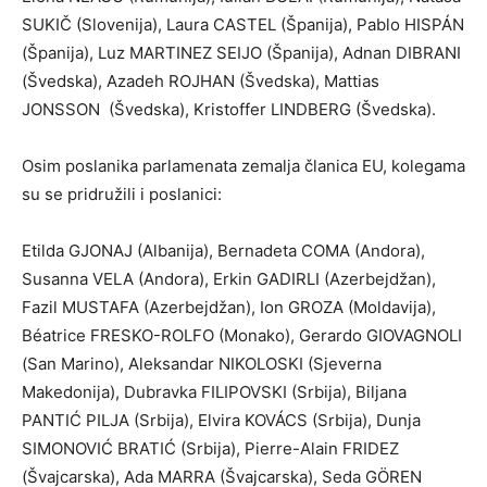
SUKIČ (Slovenija), Laura CASTEL (Španija), Pablo HISPÁN
(Španija), Luz MARTINEZ SEIJO (Španija), Adnan DIBRANI
(Švedska), Azadeh ROJHAN (Švedska), Mattias
JONSSON (Švedska), Kristoffer LINDBERG (Švedska).
Osim poslanika parlamenata zemalja članica EU, kolegama
su se pridružili i poslanici:
Etilda GJONAJ (Albanija), Bernadeta COMA (Andora),
Susanna VELA (Andora), Erkin GADIRLI (Azerbejdžan),
Fazil MUSTAFA (Azerbejdžan), Ion GROZA (Moldavija),
Béatrice FRESKO-ROLFO (Monako), Gerardo GIOVAGNOLI
(San Marino), Aleksandar NIKOLOSKI (Sjeverna
Makedonija), Dubravka FILIPOVSKI (Srbija), Biljana
PANTIĆ PILJA (Srbija), Elvira KOVÁCS (Srbija), Dunja
SIMONOVIĆ BRATIĆ (Srbija), Pierre-Alain FRIDEZ
(Švajcarska), Ada MARRA (Švajcarska), Seda GÖREN