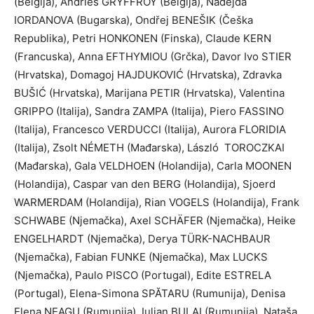
(Belgija), Andries GRYFFROY (Belgija), Nadejda
IORDANOVA (Bugarska), Ondřej BENEŠIK (Češka
Republika), Petri HONKONEN (Finska), Claude KERN
(Francuska), Anna EFTHYMIOU (Grčka), Davor Ivo STIER
(Hrvatska), Domagoj HAJDUKOVIĆ (Hrvatska), Zdravka
BUŠIĆ (Hrvatska), Marijana PETIR (Hrvatska), Valentina
GRIPPO (Italija), Sandra ZAMPA (Italija), Piero FASSINO
(Italija), Francesco VERDUCCI (Italija), Aurora FLORIDIA
(Italija), Zsolt NÉMETH (Mađarska), László TOROCZKAI
(Mađarska), Gala VELDHOEN (Holandija), Carla MOONEN
(Holandija), Caspar van den BERG (Holandija), Sjoerd
WARMERDAM (Holandija), Rian VOGELS (Holandija), Frank
SCHWABE (Njemačka), Axel SCHÄFER (Njemačka), Heike
ENGELHARDT (Njemačka), Derya TÜRK-NACHBAUR
(Njemačka), Fabian FUNKE (Njemačka), Max LUCKS
(Njemačka), Paulo PISCO (Portugal), Edite ESTRELA
(Portugal), Elena-Simona SPĂTARU (Rumunija), Denisa
Elena NEAGU (Rumunija), Iulian BULAI (Rumunija), Nataša