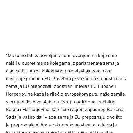
“Možemo biti zadovoljni razumijevanjem na koje smo
naišli u susretima sa kolegama iz parlamenata zemalja
članica EU, a koji kolektivno predstavljaju većinsko
mišljenje građana EU. Posebno je važno da su poslanici iz
zemalja EU prepoznali obostrani interes EU i Bosne i
Hercegovine kada je riječ o evropskom putu naše zemlje,
vjerujući da je za stabilnu Evropu potrebna i stabilna
Bosna i Hercegovina, kao i cio region Zapadnog Balkana.
Sada je važno da i vlade zemalja EU prepoznaju ono što
je prepoznala njihova zakonodavna vlast, a to je da je
Bosni i Hercegovini mjesto u EU”, zajednički je stav