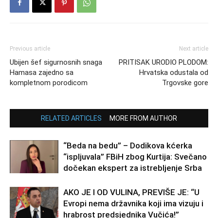
Previous article
Next article
Ubijen šef sigurnosnih snaga
PRITISAK URODIO PLODOM:
Hamasa zajedno sa
Hrvatska odustala od
kompletnom porodicom
Trgovske gore
RELATED ARTICLES
MORE FROM AUTHOR
“Beda na bedu” – Dodikova kćerka
“ispljuvala” FBiH zbog Kurtija: Svečano
dočekan ekspert za istrebljenje Srba
AKO JE I OD VULINA, PREVIŠE JE: “U
Evropi nema državnika koji ima vizuju i
hrabrost predsjednika Vučića!”