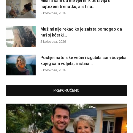
Mislila sam da me vjerenik ostavlja u
najtežem trenutku, a istina...
5 kolovoza, 2026
Muž mi nije rekao ko je zaista pomogao da
našoj kćerki...
5 kolovoza, 2026
Poslije maturske večeri izgubila sam čovjeka
kojeg sam voljela, a istina...
5 kolovoza, 2026
PREPORUČENO