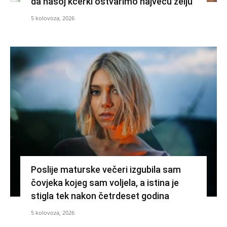
da našoj kćerki ostvarimo najveću želju
5 kolovoza, 2026
Poslije maturske večeri izgubila sam
čovjeka kojeg sam voljela, a istina je
stigla tek nakon četrdeset godina
5 kolovoza, 2026