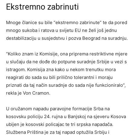
Ekstremno zabrinuti
Mnoge članice su bile “ekstremno zabrinute” te da pored
mnogo sukoba i ratova u svijetu EU ne želi još jednu
destabilizaciju u susjedstvu i pozva Beograd na suradnju.
“Koliko znam iz Komisije, ona priprema restriktivne mjere
u slučaju da ne dođe do potpune suradnje Srbije u vezi s
istragom. Komisija zna kako u nekom trenutku mora
reagirati do sada su bili prilično tolerantni i moraju
priznati da taj način suradnje do sada nije funkcioniralo”,
rekla je Von Cramon.
U oružanom napadu paravojne formacije Srba na
kosovsku policiju 24. rujna u Banjskoj na sjeveru Kosova
ubijen je kosovski policajac te tri srpska napadača.
Službena Priština je za taj napad optužila Srbiju i