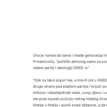
Ona je navela da njena i mlađe generacija i
Prodanovića, “politički aktivnog samo za svo
odane partiji i ideologiji SNSD-a.”
“Dok su takvi poput Vas, a ima ih još u SNSD
druge strane pod plaštom partije i krijući s
milione i obezbjeđivali sebe, svoju djecu i 
ste puta zauzeli poziciju nekog mladog čovjek
fotelje u fotelju i punili svoje džepove, a 