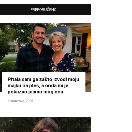
PREPORUČENO
Pitala sam ga zašto izvodi moju
majku na ples, a onda mi je
pokazao pismo mog oca
6 kolovoza, 2026