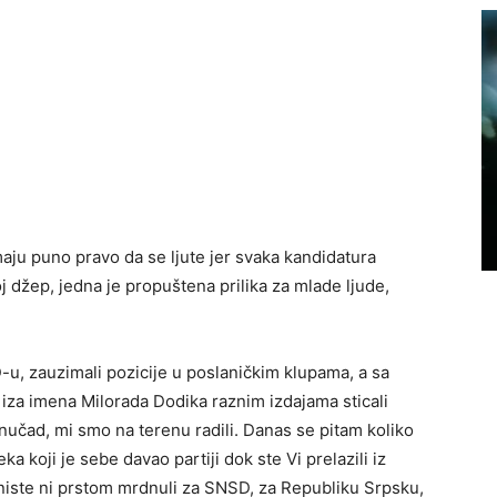
maju puno pravo da se ljute jer svaka kandidatura
j džep, jedna je propuštena prilika za mlade ljude,
-u, zauzimali pozicije u poslaničkim klupama, a sa
e iza imena Milorada Dodika raznim izdajama sticali
unučad, mi smo na terenu radili. Danas se pitam koliko
a koji je sebe davao partiji dok ste Vi prelazili iz
da niste ni prstom mrdnuli za SNSD, za Republiku Srpsku,