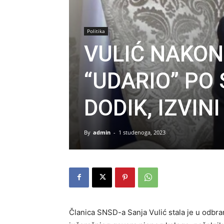
Politika
VULIĆ NAKON
“UDARIO” PO 
DODIK, IZVIN
By
admin
-
1 studenoga, 2023
Članica SNSD-a Sanja Vulić stala je u odbr