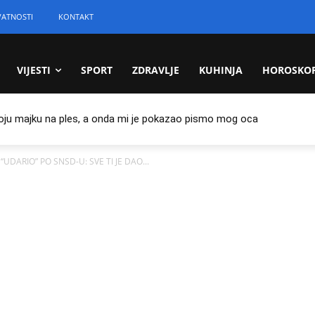
VATNOSTI
KONTAKT
VIJESTI
SPORT
ZDRAVLJE
KUHINJA
HOROSKO
oju majku na ples, a onda mi je pokazao pismo mog oca
UDARIO” PO SNSD-U: SVE TI JE DAO...