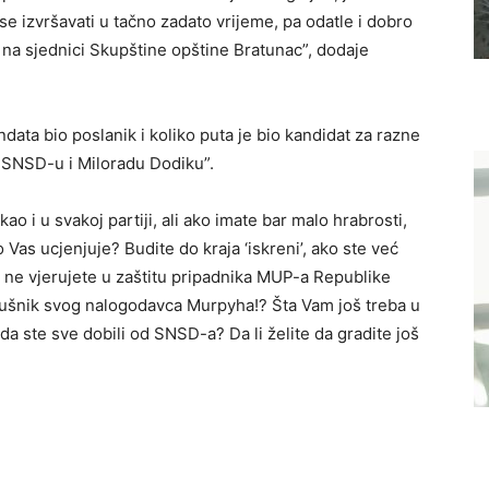
se izvršavati u tačno zadato vrijeme, pa odatle i dobro
na sjednici Skupštine opštine Bratunac”, dodaje
andata bio poslanik i koliko puta je bio kandidat za razne
 SNSD-u i Miloradu Dodiku”.
o i u svakoj partiji, ali ako imate bar malo hrabrosti,
to Vas ucjenjuje? Budite do kraja ‘iskreni’, ako ste već
a ne vjerujete u zaštitu pripadnika MUP-a Republike
slušnik svog nalogodavca Murpyha!? Šta Vam još treba u
 ste sve dobili od SNSD-a? Da li želite da gradite još