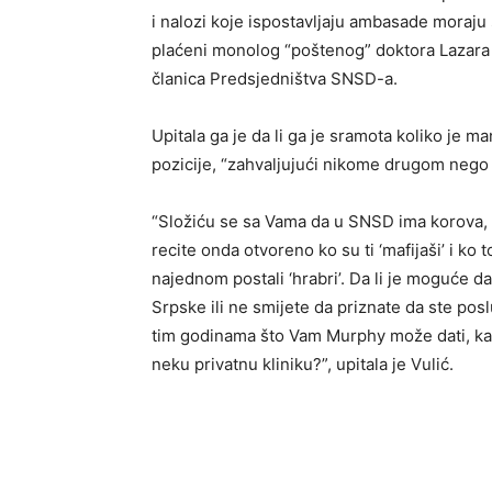
i nalozi koje ispostavljaju ambasade moraju 
plaćeni monolog “poštenog” doktora Lazara 
članica Predsjedništva SNSD-a.
Upitala ga je da li ga je sramota koliko je m
pozicije, “zahvaljujući nikome drugom nego
“Složiću se sa Vama da u SNSD ima korova, ka
recite onda otvoreno ko su ti ‘mafijaši’ i ko 
najednom postali ‘hrabri’. Da li je moguće d
Srpske ili ne smijete da priznate da ste po
tim godinama što Vam Murphy može dati, kada
neku privatnu kliniku?”, upitala je Vulić.