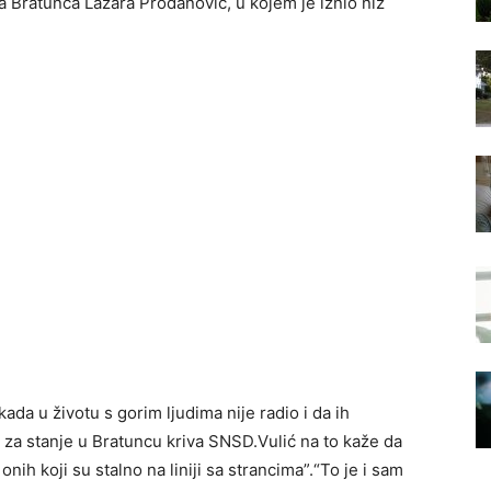
 Bratunca Lazara Prodanović, u kojem je iznio niz
da u životu s gorim ljudima nije radio i da ih
je za stanje u Bratuncu kriva SNSD.Vulić na to kaže da
nih koji su stalno na liniji sa strancima”.“To je i sam