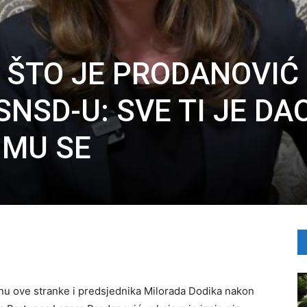
 ŠTO JE PRODANOVIĆ
SNSD-U: SVE TI JE DA
I MU SE
anu ove stranke i predsjednika Milorada Dodika nakon