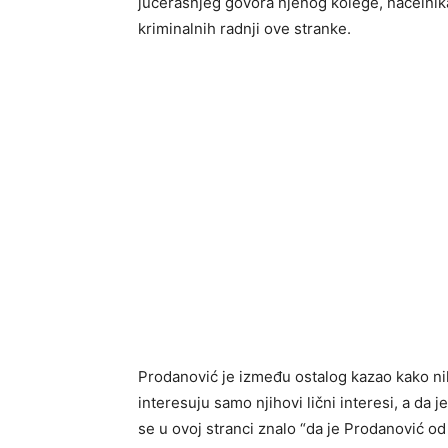
jučerašnjeg govora njenog kolege, načelnika
kriminalnih radnji ove stranke.
Prodanović je između ostalog kazao kako nika
interesuju samo njihovi lični interesi, a da 
se u ovoj stranci znalo “da je Prodanović od o