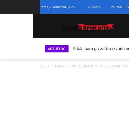
Petak, 7 kolovoza, 2026
O NAMA
POLISA PRI
Pitala sam ga zašto izvodi m
AKTUELNO
Home
Politika
VULIĆ NAKON ŠTO JE PRODANOVIĆ “