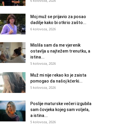
6 kolovoza, 2026
Moj muž se prijavio za posao
dadilje kako bi otkrio zašto...
6 kolovoza, 2026
Mislila sam da me vjerenik
ostavlja u najtežem trenutku, a
istina...
5 kolovoza, 2026
Muž mi nije rekao ko je zaista
pomogao da našoj kćerki...
5 kolovoza, 2026
Poslije maturske večeri izgubila
sam čovjeka kojeg sam voljela,
a istina...
5 kolovoza, 2026