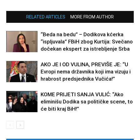
RELATED ARTICLES
MORE FROM AUTHOR
“Beda na bedu” – Dodikova kćerka
“ispljuvala” FBiH zbog Kurtija: Svečano
dočekan ekspert za istrebljenje Srba
AKO JE I OD VULINA, PREVIŠE JE: “U
Evropi nema državnika koji ima vizuju i
hrabrost predsjednika Vučića!”
KOME PRIJETI SANJA VULIĆ: “Ako
eliminišu Dodika sa političke scene, to
će biti kraj BiH!”