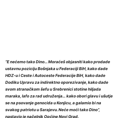
“E nećemo tako Dino… Moraćeš objasniti kako prodade
ustavnu poziciju Bošnjaka u Federaciji BiH, kako dade
HDZ-u i Ceste i Autoceste Federacije BiH, kako dade
Dodiku Upravu za indirektno oporezivanje, kako dade
svom stranačkom šefu u Srebrenici stotine hiljada
maraka, lafo za rad udruženja… kako obori glavu i ušutje
se na psovanje genocida u Konjicu, a galamio bi na
svakog patriotu u Sarajevu. Neće moći tako Dino”,
nastavio je načelnik Općine Novi Grad.