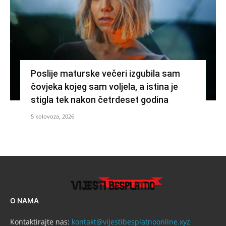
Poslije maturske večeri izgubila sam
čovjeka kojeg sam voljela, a istina je
stigla tek nakon četrdeset godina
5 kolovoza, 2026
O NAMA
Kontaktirajte nas:
kontakt@vijestibesplatnoonline.xyz