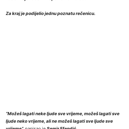
Za kraj je podijelio jednu poznatu rečenicu.
“Možeš lagati neke ljude sve vrijeme, možeš lagati sve
ljude neko vrijeme, ali ne možeš lagati sve ljude sve
vrijeme”,
napisao je
Semir Efendić.