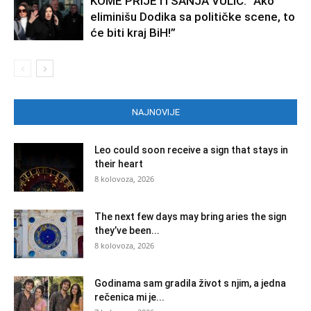
KOME PRIJETI SANJA VULIĆ: “Ako
eliminišu Dodika sa političke scene, to
će biti kraj BiH!”
NAJNOVIJE
Leo could soon receive a sign that stays in
their heart
8 kolovoza, 2026
The next few days may bring aries the sign
they’ve been...
8 kolovoza, 2026
Godinama sam gradila život s njim, a jedna
rečenica mi je...