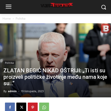
Home
Politika
Politika
ZLATAN BEGIĆ NIKAD OŠTRIJI: „Ti isti su
proizveli političke životinje među nama koje
su…“
By
admin
-
19 listopada, 2023