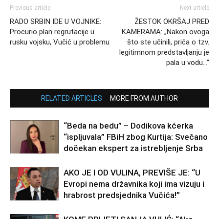
Previous article
Next article
RADO SRBIN IDE U VOJNIKE:
ŽESTOK OKRŠAJ PRED
Procurio plan regrutacije u
KAMERAMA: „Nakon ovoga
rusku vojsku, Vučić u problemu
što ste učinili, priča o tzv.
legitimnom predstavljanju je
pala u vodu…”
RELATED ARTICLES
MORE FROM AUTHOR
“Beda na bedu” – Dodikova kćerka
“ispljuvala” FBiH zbog Kurtija: Svečano
dočekan ekspert za istrebljenje Srba
AKO JE I OD VULINA, PREVIŠE JE: “U
Evropi nema državnika koji ima vizuju i
hrabrost predsjednika Vučića!”