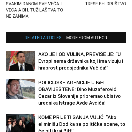
SVAKIM DANOM SVE VEĆA I
TRESE BH. DRUŠTVO
VEĆA A BH. TUŽILAŠTVA TO
NE ZANIMA
RELATED ARTICLES
MORE FROM AUTHOR
AKO JE I OD VULINA, PREVIŠE JE: “U
Evropi nema državnika koji ima vizuju i
hrabrost predsjednika Vučića!”
POLICIJSKE AGENCIJE U BiH
OBAVIJEŠTENE: Dino Muzaferović
Cezar iz Slovenije pripremao ubistvo
urednika Istrage Avde Avdića!
KOME PRIJETI SANJA VULIĆ: “Ako
eliminišu Dodika sa političke scene, to
će biti kraj BiH!”