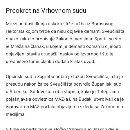
Preokret na Vrhovnom sudu
Mreži antifašistkinja uskoro stiže tužba iz Borasovog
rektorata kojom tvrde da nisu objavile demanti Sveučilišta
onako kako to propisuje Zakon o medijima. Sporili su što
je Mreža na članak, u kojem je demanti odmah u cijelosti
objavljen, stavila drugačiji naslov od izvornog i što je
uredništvo tome članku dodalo kratak uvod.
Općinski sud u Zagrebu odbio je tužbu Sveučilišta, a tu je
presudu nakon žalbe Sveučilišta potvrdio Županijski sud
u Šibeniku. Sudovi su u oba stupnja, kako je Telegramu
pojašnjavala odvjetnica MAZ-a Lina Budak, utvrđivali da je
ispravak na MAZ portalu objavljen u skladu sa Zakonom o
medijima.
S time se nedavno nije složio Vrhovni sud. Nakon dvije