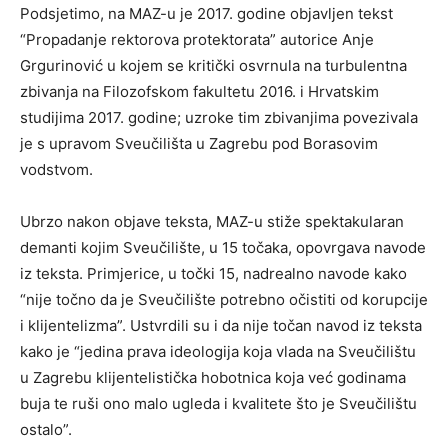
Podsjetimo, na MAZ-u je 2017. godine objavljen tekst
“Propadanje rektorova protektorata” autorice Anje
Grgurinović u kojem se kritički osvrnula na turbulentna
zbivanja na Filozofskom fakultetu 2016. i Hrvatskim
studijima 2017. godine; uzroke tim zbivanjima povezivala
je s upravom Sveučilišta u Zagrebu pod Borasovim
vodstvom.
Ubrzo nakon objave teksta, MAZ-u stiže spektakularan
demanti kojim Sveučilište, u 15 točaka, opovrgava navode
iz teksta. Primjerice, u točki 15, nadrealno navode kako
“nije točno da je Sveučilište potrebno očistiti od korupcije
i klijentelizma”. Ustvrdili su i da nije točan navod iz teksta
kako je “jedina prava ideologija koja vlada na Sveučilištu
u Zagrebu klijentelistička hobotnica koja već godinama
buja te ruši ono malo ugleda i kvalitete što je Sveučilištu
ostalo”.