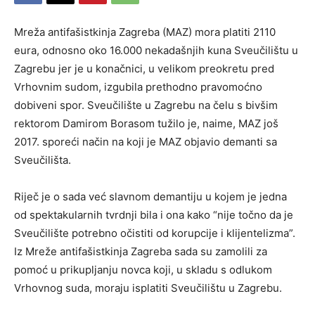
Mreža antifašistkinja Zagreba (MAZ) mora platiti 2110
eura, odnosno oko 16.000 nekadašnjih kuna Sveučilištu u
Zagrebu jer je u konačnici, u velikom preokretu pred
Vrhovnim sudom, izgubila prethodno pravomoćno
dobiveni spor. Sveučilište u Zagrebu na čelu s bivšim
rektorom Damirom Borasom tužilo je, naime, MAZ još
2017. sporeći način na koji je MAZ objavio demanti sa
Sveučilišta.
Riječ je o sada već slavnom demantiju u kojem je jedna
od spektakularnih tvrdnji bila i ona kako “nije točno da je
Sveučilište potrebno očistiti od korupcije i klijentelizma”.
Iz Mreže antifašistkinja Zagreba sada su zamolili za
pomoć u prikupljanju novca koji, u skladu s odlukom
Vrhovnog suda, moraju isplatiti Sveučilištu u Zagrebu.