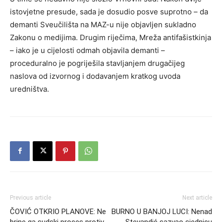
istovjetne presude, sada je dosudio posve suprotno – da
demanti Sveučilišta na MAZ-u nije objavljen sukladno
Zakonu o medijima. Drugim riječima, Mreža antifašistkinja
– iako je u cijelosti odmah objavila demanti –
proceduralno je pogriješila stavljanjem drugačijeg
naslova od izvornog i dodavanjem kratkog uvoda
uredništva.
Previous article
Next article
ČOVIĆ OTKRIO PLANOVE: Ne
BURNO U BANJOJ LUCI: Nenad
brine ga sudski proces protiv
Stevandić sazvao sjednicu