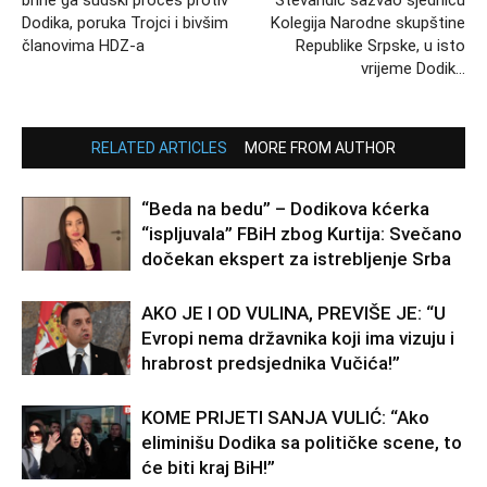
Dodika, poruka Trojci i bivšim
Kolegija Narodne skupštine
članovima HDZ-a
Republike Srpske, u isto
vrijeme Dodik…
RELATED ARTICLES
MORE FROM AUTHOR
“Beda na bedu” – Dodikova kćerka
“ispljuvala” FBiH zbog Kurtija: Svečano
dočekan ekspert za istrebljenje Srba
AKO JE I OD VULINA, PREVIŠE JE: “U
Evropi nema državnika koji ima vizuju i
hrabrost predsjednika Vučića!”
KOME PRIJETI SANJA VULIĆ: “Ako
eliminišu Dodika sa političke scene, to
će biti kraj BiH!”