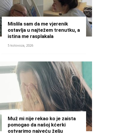
Mislila sam da me vjerenik
ostavlja u najtežem trenutku, a
istina me rasplakala
5 kolovoza, 2026
Muž mi nije rekao ko je zaista
pomogao da našoj kćerki
ostvarimo najveću želju