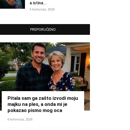
a istina...
5 kolovoza, 2026
PREPORUČENO
Pitala sam ga zašto izvodi moju
majku na ples, a onda mi je
pokazao pismo mog oca
6 kolovoza, 2026