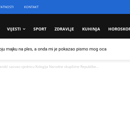
VATNOSTI
KONTAKT
VIJESTI
SPORT
ZDRAVLJE
KUHINJA
HOROSKO
oju majku na ples, a onda mi je pokazao pismo mog oca
dić sazvao sjednicu Kolegija Narodne skupštine Republike...