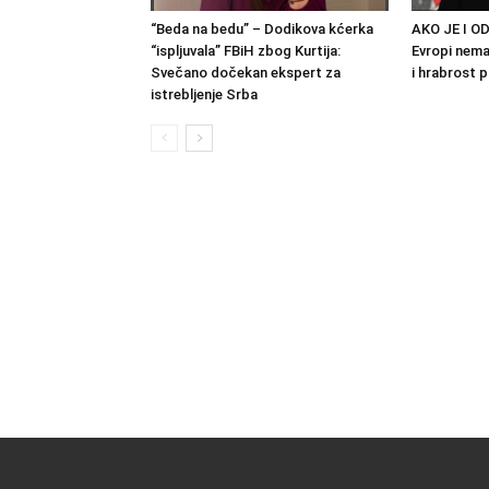
“Beda na bedu” – Dodikova kćerka
AKO JE I OD
“ispljuvala” FBiH zbog Kurtija:
Evropi nema 
Svečano dočekan ekspert za
i hrabrost 
istrebljenje Srba