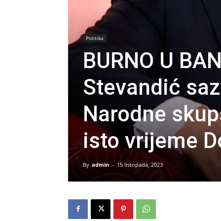
Politika
BURNO U BAN
Stevandić saz
Narodne skupš
isto vrijeme 
By
admin
-
15 listopada, 2023