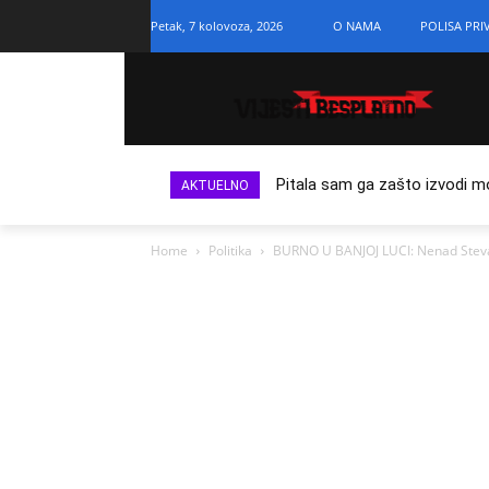
Petak, 7 kolovoza, 2026
O NAMA
POLISA PRI
Pitala sam ga zašto izvodi m
AKTUELNO
Home
Politika
BURNO U BANJOJ LUCI: Nenad Stevan