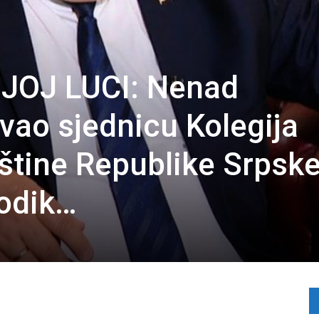
JOJ LUCI: Nenad
vao sjednicu Kolegija
tine Republike Srpske
Dodik…