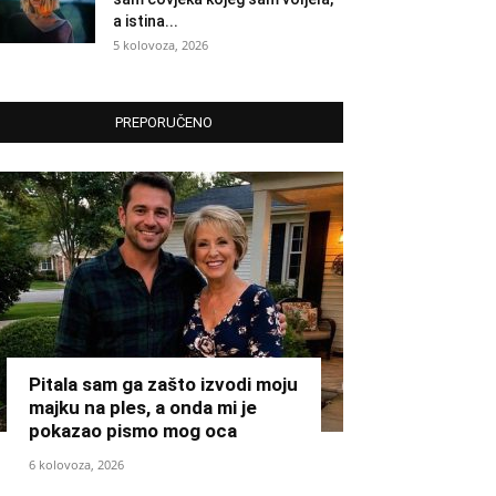
a istina...
5 kolovoza, 2026
PREPORUČENO
Pitala sam ga zašto izvodi moju
majku na ples, a onda mi je
pokazao pismo mog oca
6 kolovoza, 2026