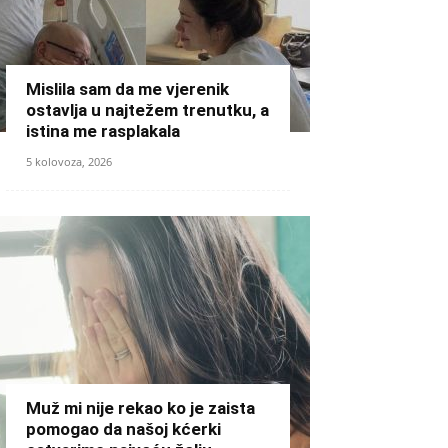
Mislila sam da me vjerenik
ostavlja u najtežem trenutku, a
istina me rasplakala
5 kolovoza, 2026
Muž mi nije rekao ko je zaista
pomogao da našoj kćerki