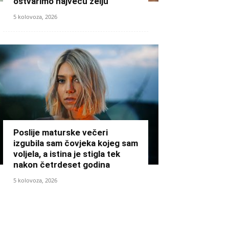
ostvarimo najveću želju
5 kolovoza, 2026
Poslije maturske večeri
izgubila sam čovjeka kojeg sam
voljela, a istina je stigla tek
nakon četrdeset godina
5 kolovoza, 2026