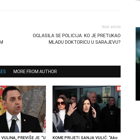
Next article
OGLASILA SE POLICIJA: KO JE PRETUKAO
IM
MLADU DOKTORICU U SARAJEVU?
LES
MORE FROM AUTHOR
 VULINA, PREVIŠE JE: “U
KOME PRIJETI SANJA VULIĆ: “Ako