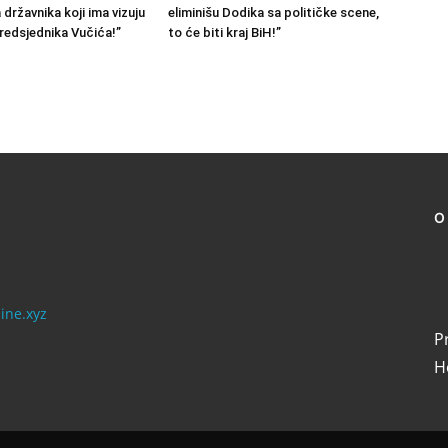
državnika koji ima vizuju
eliminišu Dodika sa političke scene,
predsjednika Vučića!”
to će biti kraj BiH!”
O
ine.xyz
Pr
H