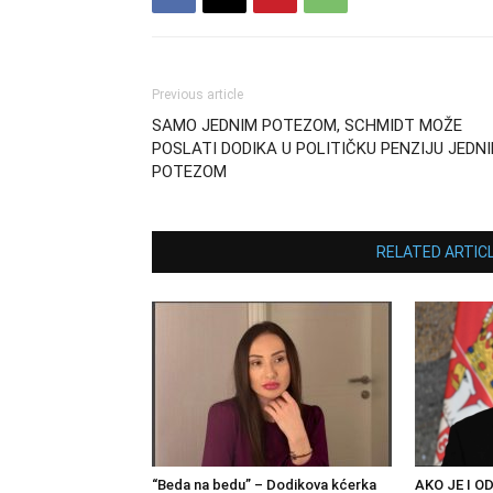
Previous article
SAMO JEDNIM POTEZOM, SCHMIDT MOŽE
POSLATI DODIKA U POLITIČKU PENZIJU JEDN
POTEZOM
RELATED ARTIC
“Beda na bedu” – Dodikova kćerka
AKO JE I OD