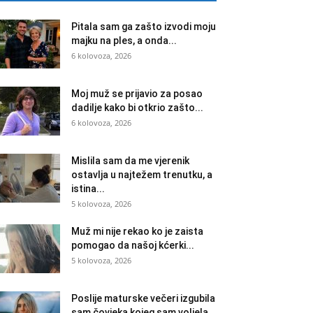
Pitala sam ga zašto izvodi moju
majku na ples, a onda...
6 kolovoza, 2026
Moj muž se prijavio za posao
dadilje kako bi otkrio zašto...
6 kolovoza, 2026
Mislila sam da me vjerenik
ostavlja u najtežem trenutku, a
istina...
5 kolovoza, 2026
Muž mi nije rekao ko je zaista
pomogao da našoj kćerki...
5 kolovoza, 2026
Poslije maturske večeri izgubila
sam čovjeka kojeg sam voljela,