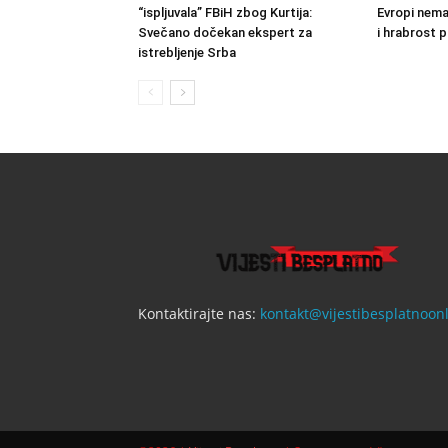
“ispljuvala” FBiH zbog Kurtija:
Evropi nema 
Svečano dočekan ekspert za
i hrabrost 
istrebljenje Srba
Kontaktirajte nas:
kontakt@vijestibesplatnoonl