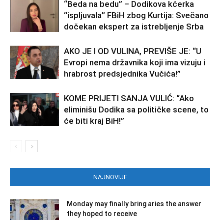
“Beda na bedu” – Dodikova kćerka
“ispljuvala” FBiH zbog Kurtija: Svečano
dočekan ekspert za istrebljenje Srba
AKO JE I OD VULINA, PREVIŠE JE: “U
Evropi nema državnika koji ima vizuju i
hrabrost predsjednika Vučića!”
KOME PRIJETI SANJA VULIĆ: “Ako
eliminišu Dodika sa političke scene, to
će biti kraj BiH!”
NAJNOVIJE
Monday may finally bring aries the answer
they hoped to receive