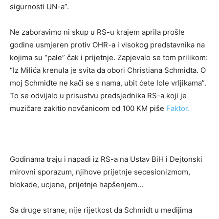
sigurnosti UN-a”.
Ne zaboravimo ni skup u RS-u krajem aprila prošle
godine usmjeren protiv OHR-a i visokog predstavnika na
kojima su “pale” čak i prijetnje. Zapjevalo se tom prilikom:
“Iz Milića krenula je svita da obori Christiana Schmidta. O
moj Schmidte ne kači se s nama, ubit ćete lole vrljikama”.
To se odvijalo u prisustvu predsjednika RS-a koji je
muzičare zakitio novčanicom od 100 KM piše
Faktor.
Godinama traju i napadi iz RS-a na Ustav BiH i Dejtonski
mirovni sporazum, njihove prijetnje secesionizmom,
blokade, ucjene, prijetnje hapšenjem…
Sa druge strane, nije rijetkost da Schmidt u medijima