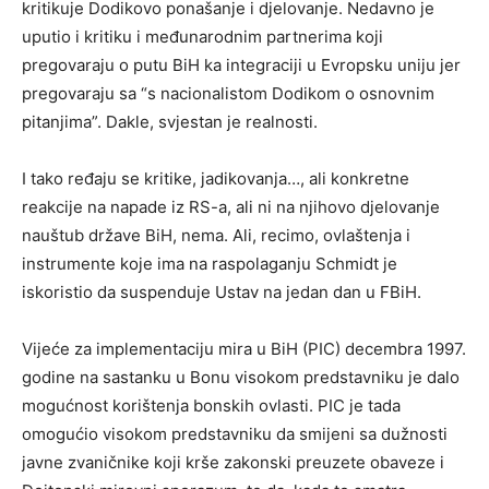
kritikuje Dodikovo ponašanje i djelovanje. Nedavno je
uputio i kritiku i međunarodnim partnerima koji
pregovaraju o putu BiH ka integraciji u Evropsku uniju jer
pregovaraju sa “s nacionalistom Dodikom o osnovnim
pitanjima”. Dakle, svjestan je realnosti.
I tako ređaju se kritike, jadikovanja…, ali konkretne
reakcije na napade iz RS-a, ali ni na njihovo djelovanje
nauštub države BiH, nema. Ali, recimo, ovlaštenja i
instrumente koje ima na raspolaganju Schmidt je
iskoristio da suspenduje Ustav na jedan dan u FBiH.
Vijeće za implementaciju mira u BiH (PIC) decembra 1997.
godine na sastanku u Bonu visokom predstavniku je dalo
mogućnost korištenja bonskih ovlasti. PIC je tada
omogućio visokom predstavniku da smijeni sa dužnosti
javne zvaničnike koji krše zakonski preuzete obaveze i