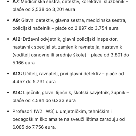
A7:
Medicinska sestra, detektiv, korektivni službenik –
plaće od 2,538 do 3,201 eura
A9:
Glavni detektiv, glavna sestra, medicinska sestra,
policijski načelnik – plaće od 2.897 do 3.754 eura
A12:
Državni odvjetnik, glavni policijski inspektor,
nastavnik specijalist, zamjenik ravnatelja, nastavnik
(voditelj osnovne ili srednje škole) – plaće od 3.801 do
5.166 eura
A13:
Učitelj, ravnatelj, prvi glavni detektiv – plaće od
4.457 do 5.731 eura
A14:
Liječnik, glavni liječnik, školski savjetnik, župnik –
plaće od 4.584 do 6.233 eura
Profesori (W2 i W3) u umjetničkim, tehničkim i
pedagoškim školama te na sveučilištima zarađuju od
6.085 do 7.756 eura.