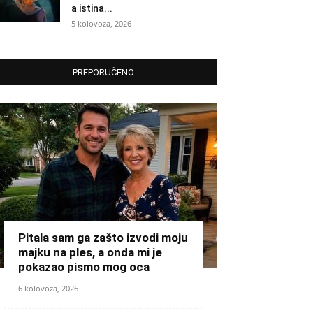
a istina...
5 kolovoza, 2026
PREPORUČENO
Pitala sam ga zašto izvodi moju
majku na ples, a onda mi je
pokazao pismo mog oca
6 kolovoza, 2026