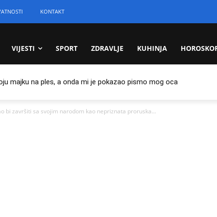
VATNOSTI
KONTAKT
VIJESTI
SPORT
ZDRAVLJE
KUHINJA
HOROSKO
oju majku na ples, a onda mi je pokazao pismo mog oca
i završiti sa svojim narodom kao nepriznata proruska...