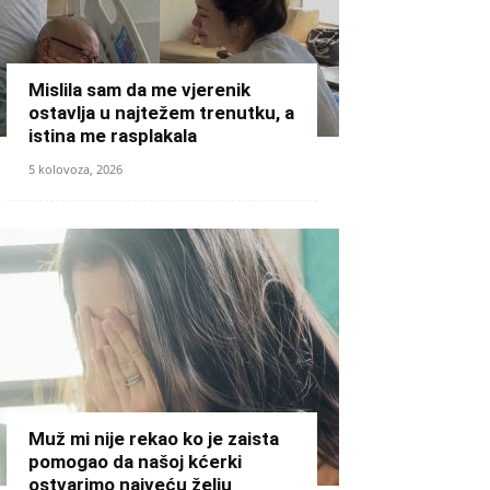
Mislila sam da me vjerenik
ostavlja u najtežem trenutku, a
istina me rasplakala
5 kolovoza, 2026
Muž mi nije rekao ko je zaista
pomogao da našoj kćerki
ostvarimo najveću želju