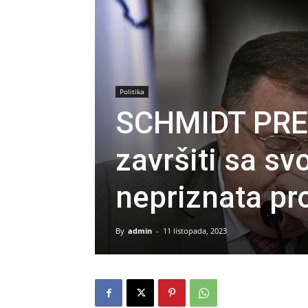
Politika
SCHMIDT PREK
završiti sa s
nepriznata pr
By
admin
-
11 listopada, 2023