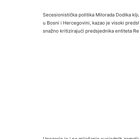
Secesionistička politika Milorada Dodika klju
u Bosni i Hercegovini, kazao je visoki pred
snažno kritizirajući predsjednika entiteta R
Upozorio je i na miješanje susjednih zemalj