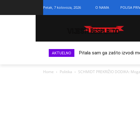
Petak, 7 kolovoza, 2026
O NAMA
POLISA PRI
Pitala sam ga zašto izvodi m
AKTUELNO
Home
Politika
SCHMIDT PREKRIŽIO DODIKA: Mogao b