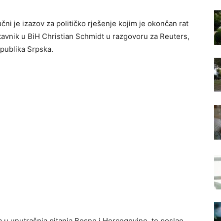
čni je izazov za političko rješenje kojim je okončan rat
stavnik u BiH Christian Schmidt u razgovoru za Reuters,
epublika Srpska.
a u unutrašnja pitanja Bosne i Hercegovine, te poslao