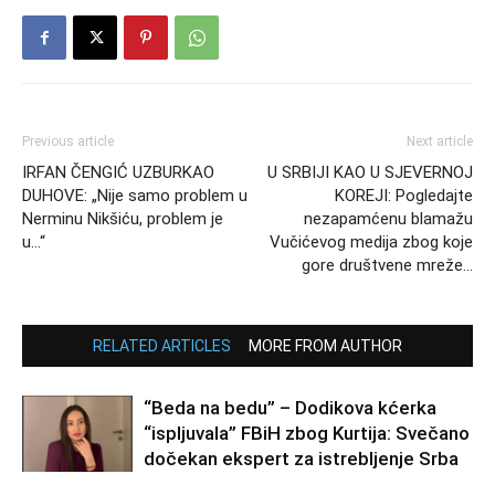
Previous article
Next article
IRFAN ČENGIĆ UZBURKAO
U SRBIJI KAO U SJEVERNOJ
DUHOVE: „Nije samo problem u
KOREJI: Pogledajte
Nerminu Nikšiću, problem je
nezapamćenu blamažu
u…“
Vučićevog medija zbog koje
gore društvene mreže…
RELATED ARTICLES
MORE FROM AUTHOR
“Beda na bedu” – Dodikova kćerka
“ispljuvala” FBiH zbog Kurtija: Svečano
dočekan ekspert za istrebljenje Srba