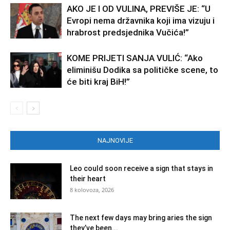
AKO JE I OD VULINA, PREVIŠE JE: “U
Evropi nema državnika koji ima vizuju i
hrabrost predsjednika Vučića!”
KOME PRIJETI SANJA VULIĆ: “Ako
eliminišu Dodika sa političke scene, to
će biti kraj BiH!”
NAJNOVIJE
Leo could soon receive a sign that stays in
their heart
8 kolovoza, 2026
The next few days may bring aries the sign
they’ve been...