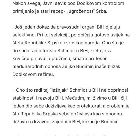
Nakon svega, Javni sevis pod Dodikovom kontrolom
primijenio je stari recep- „ugroženost“ Srba.
-Јoš jedan dokaz da pravosudni organi BiH djeluju
selektivno. Pri toj selekciji, po običaju gotovo uvijek na
štetu Republike Srpske i srpskog naroda. Ono što je
do sada radio turista Schmidt u BiH, zrelo je za
krivičnu prijavu i optužnicu, smatra profesor
međunarodnih odnosa Željko Budimir, inače blizak
Dodikovom režimu.
– Ono što radi taj “lažnjak” Schmidt u BiH ne doprinosi
stabilnosti i razvoju BiH. Međutim, mi živimo u BiH čiji
jedan dio sebe doživljava kao protektorat, a problem je
što Republika Srpska sebe doživljava kao slobodnu
državu u državnoj zajednici BiH, kazao je Budimir.