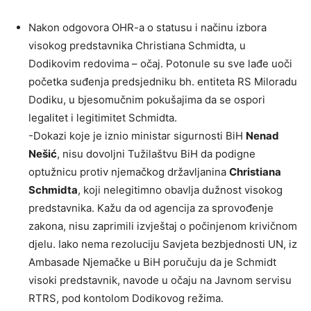
Nakon odgovora OHR-a o statusu i načinu izbora
visokog predstavnika Christiana Schmidta, u
Dodikovim redovima – očaj. Potonule su sve lađe uoči
početka suđenja predsjedniku bh. entiteta RS Miloradu
Dodiku, u bjesomučnim pokušajima da se ospori
legalitet i legitimitet Schmidta.
-Dokazi koje je iznio ministar sigurnosti BiH
Nenad
Nešić
, nisu dovoljni Tužilaštvu BiH da podigne
optužnicu protiv njemačkog državljanina
Christiana
Schmidta
, koji nelegitimno obavlja dužnost visokog
predstavnika. Kažu da od agencija za sprovođenje
zakona, nisu zaprimili izvještaj o počinjenom krivičnom
djelu. Iako nema rezoluciju Savjeta bezbjednosti UN, iz
Ambasade Njemačke u BiH poručuju da je Schmidt
visoki predstavnik, navode u očaju na Javnom servisu
RTRS, pod kontolom Dodikovog režima.