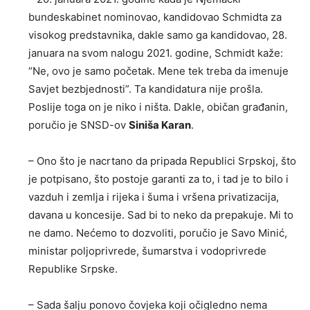
bundeskabinet nominovao, kandidovao Schmidta za
visokog predstavnika, dakle samo ga kandidovao, 28.
januara na svom nalogu 2021. godine, Schmidt kaže:
“Ne, ovo je samo početak. Mene tek treba da imenuje
Savjet bezbjednosti”. Ta kandidatura nije prošla.
Poslije toga on je niko i ništa. Dakle, običan građanin,
poručio je SNSD-ov
Siniša Karan
.
– Ono što je nacrtano da pripada Republici Srpskoj, što
je potpisano, što postoje garanti za to, i tad je to bilo i
vazduh i zemlja i rijeka i šuma i vršena privatizacija,
davana u koncesije. Sad bi to neko da prepakuje. Mi to
ne damo. Nećemo to dozvoliti, poručio je Savo Minić,
ministar poljoprivrede, šumarstva i vodoprivrede
Republike Srpske.
– Sada šalju ponovo čovjeka koji očigledno nema