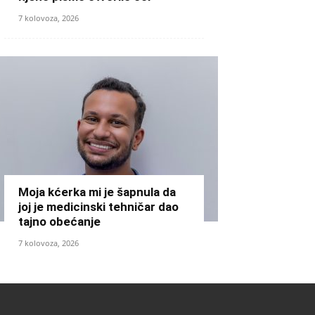
7 kolovoza, 2026
Moja kćerka mi je šapnula da
joj je medicinski tehničar dao
tajno obećanje
7 kolovoza, 2026