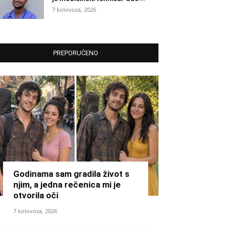
7 kolovoza, 2026
PREPORUČENO
Godinama sam gradila život s
njim, a jedna rečenica mi je
otvorila oči
7 kolovoza, 2026