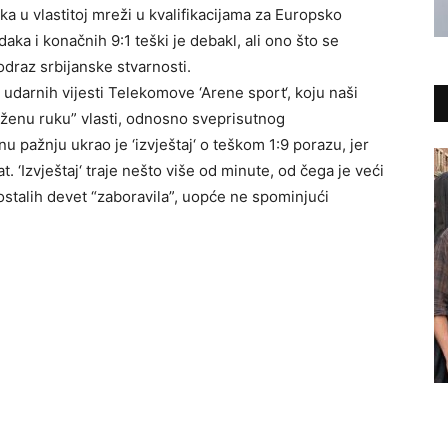
a u vlastitoj mreži u kvalifikacijama za Europsko
ka i konačnih 9:1 teški je debakl, ali ono što se
 odraz srbijanske stvarnosti.
 udarnih vijesti Telekomove ‘Arene sport‘, koju naši
uženu ruku” vlasti, odnosno sveprisutnog
u pažnju ukrao je ‘izvještaj‘ o teškom 1:9 porazu, jer
at. ‘Izvještaj‘ traje nešto više od minute, od čega je veći
 ostalih devet “zaboravila”, uopće ne spominjući