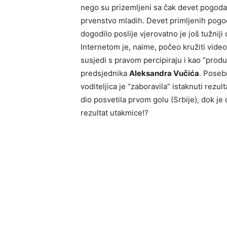
nego su prizemljeni sa čak devet pogodak
prvenstvo mladih. Devet primljenih pogoda
dogodilo poslije vjerovatno je još tužniji
Internetom je, naime, počeo kružiti video
susjedi s pravom percipiraju i kao “prod
predsjednika
Aleksandra Vučića
. Posebn
voditeljica je “zaboravila” istaknuti rezult
dio posvetila prvom golu (Srbije), dok je
rezultat utakmice!?