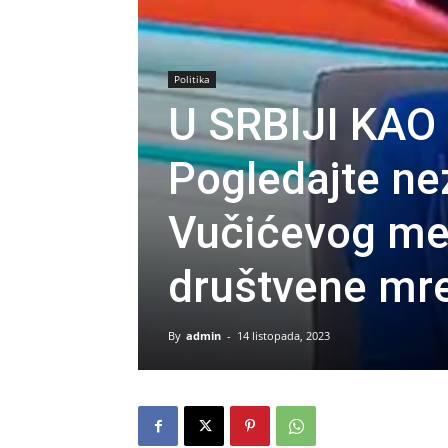
Politika
U SRBIJI KAO
Pogledajte n
Vučićevog med
društvene mr
By
admin
-
14 listopada, 2023