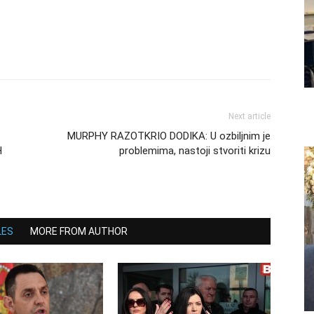
Next article
MURPHY RAZOTKRIO DODIKA: U ozbiljnim je
H
problemima, nastoji stvoriti krizu
LES
MORE FROM AUTHOR