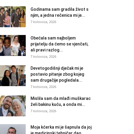
Godinama sam gradila život s
njim, a jedna rečenica mi je...
7 kolovoza, 2026
Obećala sam najboljem
prijatelju da ćemo se vjenčati,
ali pravi razlog...
7 kolovoza, 2026
Devetogodišnji dječak mi je
postavio pitanje zbog kojeg
sam drugačije pogledala...
7 kolovoza, 2026
Mislila sam da mlađi muškarac
želi bakinu kuću, a onda mi...
7 kolovoza, 2026
Moja kćerka mi je šapnula da joj
je medicinski tehničar dao...