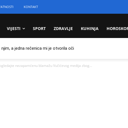
VATNOSTI
KONTAKT
VIJESTI
SPORT
ZDRAVLJE
KUHINJA
HOROSKO
jim, a jedna rečenica mi je otvorila oči
Pogledajte nezapamćenu blamažu Vučićevog medija zbog...