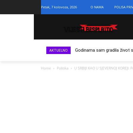
Petak, 7 kolovoza, 2026
O NAMA
POLISA PRI
Godinama sam gradila život s n
AKTUELNO
Home
Politika
U SRBIJI KAO U SJEVERNOJ KOREJI: 