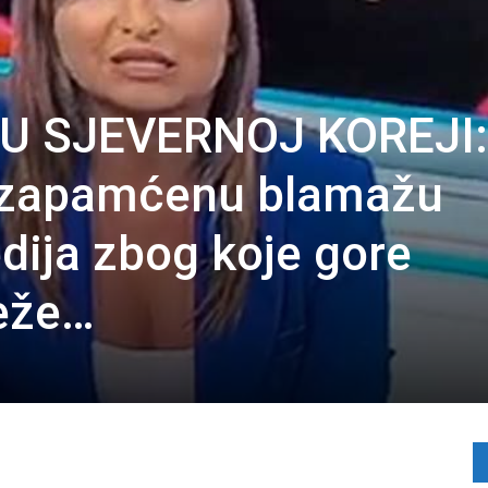
 U SJEVERNOJ KOREJI:
ezapamćenu blamažu
ija zbog koje gore
eže…