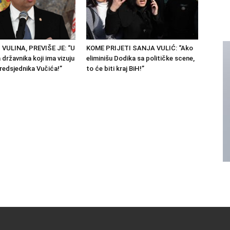
 VULINA, PREVIŠE JE: “U
KOME PRIJETI SANJA VULIĆ: “Ako
državnika koji ima vizuju
eliminišu Dodika sa političke scene,
predsjednika Vučića!”
to će biti kraj BiH!”