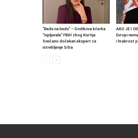
“Beda na bedu” – Dodikova kćerka
AKO JE I OD
“ispljuvala” FBiH zbog Kurtija:
Evropi nema 
Svečano dočekan ekspert za
i hrabrost 
istrebljenje Srba