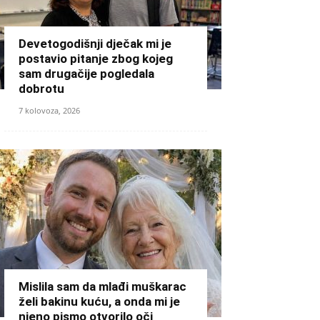
Devetogodišnji dječak mi je
postavio pitanje zbog kojeg
sam drugačije pogledala
dobrotu
7 kolovoza, 2026
Mislila sam da mlađi muškarac
želi bakinu kuću, a onda mi je
njeno pismo otvorilo oči