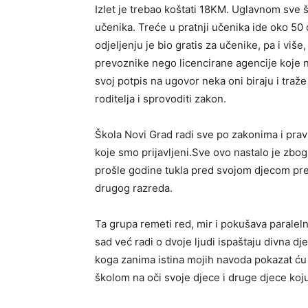
Izlet je trebao koštati 18KM. Uglavnom sve š
učenika. Treće u pratnji učenika ide oko 50
odjeljenju je bio gratis za učenike, pa i više
prevoznike nego licencirane agencije koje nap
svoj potpis na ugovor neka oni biraju i traže
roditelja i sprovoditi zakon.
Škola Novi Grad radi sve po zakonima i pravi
koje smo prijavljeni.Sve ovo nastalo je zbog
prošle godine tukla pred svojom djecom pred
drugog razreda.
Ta grupa remeti red, mir i pokušava paraleln
sad već radi o dvoje ljudi ispaštaju divna djec
koga zanima istina mojih navoda pokazat ću v
školom na oči svoje djece i druge djece koju 