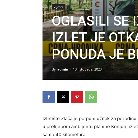
Vijesti
OGLASILI SE 
IZLET JE OT
PONUDA JE B
By
admin
-
13 listopada, 2023
Izletište Zlača je potpuni užitak za porodic
u prelijepom ambijentu planine Konjuh, izlet
samo 40 kilometara.