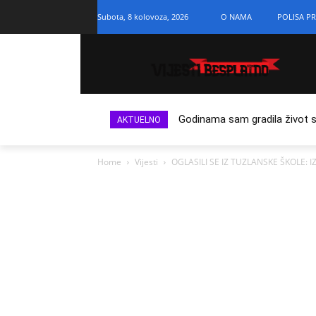
Subota, 8 kolovoza, 2026
O NAMA
POLISA PR
Godinama sam gradila život s n
AKTUELNO
Home
Vijesti
OGLASILI SE IZ TUZLANSKE ŠKOLE: I