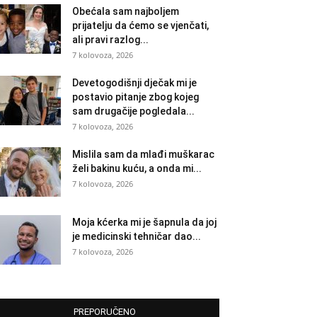
Obećala sam najboljem
prijatelju da ćemo se vjenčati,
ali pravi razlog...
7 kolovoza, 2026
Devetogodišnji dječak mi je
postavio pitanje zbog kojeg
sam drugačije pogledala...
7 kolovoza, 2026
Mislila sam da mlađi muškarac
želi bakinu kuću, a onda mi...
7 kolovoza, 2026
Moja kćerka mi je šapnula da joj
je medicinski tehničar dao...
7 kolovoza, 2026
PREPORUČENO