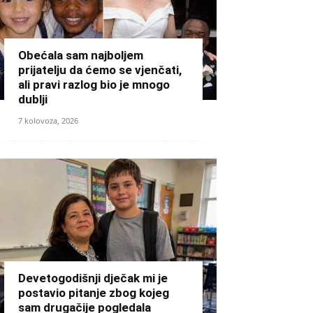
Obećala sam najboljem
prijatelju da ćemo se vjenčati,
ali pravi razlog bio je mnogo
dublji
7 kolovoza, 2026
Devetogodišnji dječak mi je
postavio pitanje zbog kojeg
sam drugačije pogledala