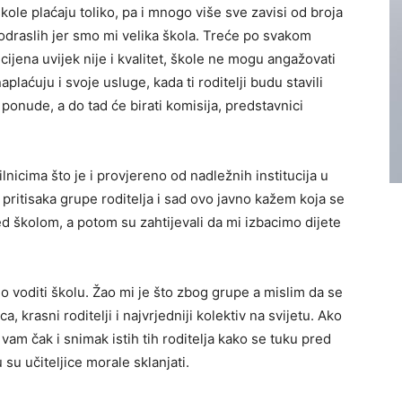
kole plaćaju toliko, pa i mnogo više sve zavisi od broja
 odraslih jer smo mi velika škola. Treće po svakom
, cijena uvijek nije i kvalitet, škole ne mogu angažovati
laćuju i svoje usluge, kada ti roditelji budu stavili
 ponude, a do tad će birati komisija, predstavnici
lnicima što je i provjereno od nadležnih institucija u
 pritisaka grupe roditelja i sad ovo javno kažem koja se
 školom, a potom su zahtijevali da mi izbacimo dijete
o voditi školu. Žao mi je što zbog grupe a mislim da se
a, krasni roditelji i najvrjedniji kolektiv na svijetu. Ako
am čak i snimak istih tih roditelja kako se tuku pred
su učiteljice morale sklanjati.