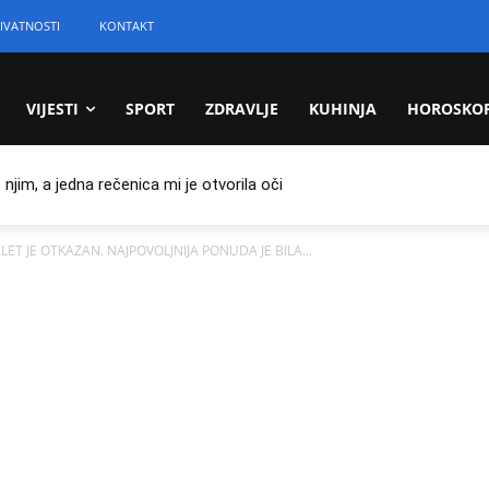
IVATNOSTI
KONTAKT
VIJESTI
SPORT
ZDRAVLJE
KUHINJA
HOROSKO
jim, a jedna rečenica mi je otvorila oči
ZLET JE OTKAZAN. NAJPOVOLJNIJA PONUDA JE BILA...