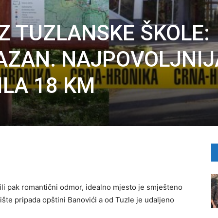
IZ TUZLANSKE ŠKOLE:
KAZAN. NAJPOVOLJNIJ
ILA 18 KM
u ili pak romantični odmor, idealno mjesto je smješteno
ište pripada opštini Banovići a od Tuzle je udaljeno