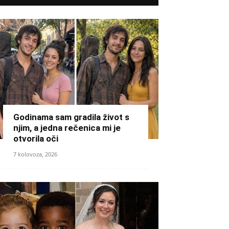
Godinama sam gradila život s
njim, a jedna rečenica mi je
otvorila oči
7 kolovoza, 2026