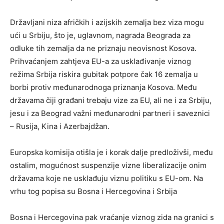
Državljani niza afričkih i azijskih zemalja bez viza mogu
ući u Srbiju, što je, uglavnom, nagrada Beograda za
odluke tih zemalja da ne priznaju neovisnost Kosova.
Prihvaćanjem zahtjeva EU-a za usklađivanje viznog
režima Srbija riskira gubitak potpore čak 16 zemalja u
borbi protiv međunarodnoga priznanja Kosova. Među
državama čiji građani trebaju vize za EU, ali ne i za Srbiju,
jesu i za Beograd važni međunarodni partneri i saveznici
– Rusija, Kina i Azerbajdžan.
Europska komisija otišla je i korak dalje predloživši, među
ostalim, mogućnost suspenzije vizne liberalizacije onim
državama koje ne usklađuju viznu politiku s EU-om. Na
vrhu tog popisa su Bosna i Hercegovina i Srbija
Bosna i Hercegovina pak vraćanje viznog zida na granici s