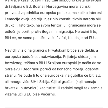
Najkraće kazano, želi li zadržati slobodno kretanje svojih
državljana u EU, Bosna i Hercegovina mora istinski
prihvatiti zajedničku europsku politiku, ma koliko interesi
i emocije dvaju od triju njezinih konstitutivnih naroda bili
drukčiji. Isto tako, na svom teritoriju i granicama mora se
odlučnije boriti protiv ilegalnih migracija. Ne učini li to,
BiH će, ne samo politički već i fizički, biti dalje od EU-a.
Nevidljivi zid na granici s Hrvatskom bit će sve deblji, a
europska budućnost neizvjesnija. Prijetnja ukidanjem
bezviznog režima s BiH i Srbijom europski je način da se
Sarajevu i Beogradu poruči da konačno moraju odabrati
stranu. Ne bude li to ona europska, na gubitku će biti EU,
ali mnogo više BiH i Srbija. Čiji bi građani (koji nemaju
hrvatsku putovnicu) kao turisti ili radnici mogli tek samo s
vizama ući u EU piše Večernji.