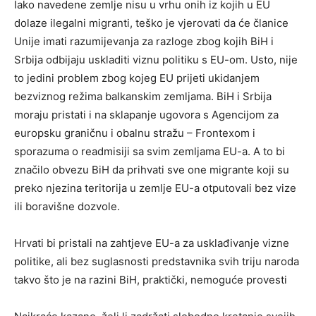
Iako navedene zemlje nisu u vrhu onih iz kojih u EU
dolaze ilegalni migranti, teško je vjerovati da će članice
Unije imati razumijevanja za razloge zbog kojih BiH i
Srbija odbijaju uskladiti viznu politiku s EU-om. Usto, nije
to jedini problem zbog kojeg EU prijeti ukidanjem
bezviznog režima balkanskim zemljama. BiH i Srbija
moraju pristati i na sklapanje ugovora s Agencijom za
europsku graničnu i obalnu stražu – Frontexom i
sporazuma o readmisiji sa svim zemljama EU-a. A to bi
značilo obvezu BiH da prihvati sve one migrante koji su
preko njezina teritorija u zemlje EU-a otputovali bez vize
ili boravišne dozvole.
Hrvati bi pristali na zahtjeve EU-a za usklađivanje vizne
politike, ali bez suglasnosti predstavnika svih triju naroda
takvo što je na razini BiH, praktički, nemoguće provesti