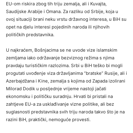
EU-om riskira zbog tih triju zemalja, ali i Kuvajta,
Saudijske Arabije i Omana. Za razliku od Srbije, koja u
ovoj situaciji brani neku vrstu državnog interesa, u BiH su
opet na djelu interesi pojedinih naroda ili njihovih
političkih predstavnika.
U najkraćem, Bošnjacima se ne uvode vize islamskim
zemljama iako održavanje bezviznog režima s njima
pravdaju turističkim razlozima. Srbi u BiH teško bi mogli
progutati uvođenje viza državljanima “bratske” Rusije, ali i
Azerbajdžana i Kine, zemalja s kojima od Zapada izolirani
Milorad Dodik u posljednje vrijeme nastoji jačati
ekonomsku i političku suradnju. Hrvati bi pristali na
zahtjeve EU-a za usklađivanje vizne politike, ali bez
suglasnosti predstavnika svih triju naroda takvo što je na
razini BiH, praktički, nemoguće provesti.