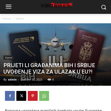
Home
Vijesti
Vijesti
PRIJETI LI GRAĐANIMA BIH I SRBIJE
UVOĐENJE VIZA ZA ULAZAK U EU?!
By
admin
-
October 30, 2023
8
Ponovna uspostava graničnih kontrola unutar Europske