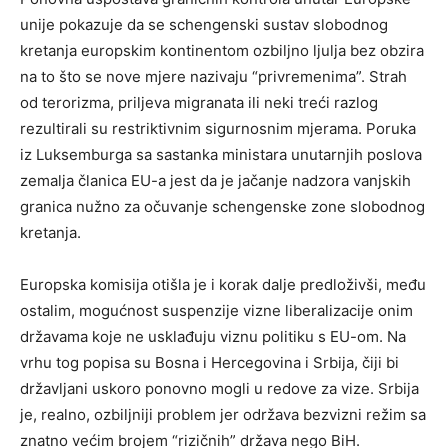
unije pokazuje da se schengenski sustav slobodnog
kretanja europskim kontinentom ozbiljno ljulja bez obzira
na to što se nove mjere nazivaju “privremenima”. Strah
od terorizma, priljeva migranata ili neki treći razlog
rezultirali su restriktivnim sigurnosnim mjerama. Poruka
iz Luksemburga sa sastanka ministara unutarnjih poslova
zemalja članica EU-a jest da je jačanje nadzora vanjskih
granica nužno za očuvanje schengenske zone slobodnog
kretanja.
Europska komisija otišla je i korak dalje predloživši, među
ostalim, mogućnost suspenzije vizne liberalizacije onim
državama koje ne usklađuju viznu politiku s EU-om. Na
vrhu tog popisa su Bosna i Hercegovina i Srbija, čiji bi
državljani uskoro ponovno mogli u redove za vize. Srbija
je, realno, ozbiljniji problem jer održava bezvizni režim sa
znatno većim brojem “rizičnih” država nego BiH.