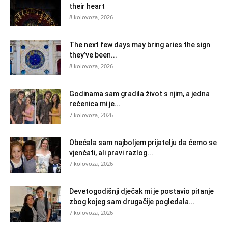
their heart
8 kolovoza, 2026
The next few days may bring aries the sign
they’ve been...
8 kolovoza, 2026
Godinama sam gradila život s njim, a jedna
rečenica mi je...
7 kolovoza, 2026
Obećala sam najboljem prijatelju da ćemo se
vjenčati, ali pravi razlog...
7 kolovoza, 2026
Devetogodišnji dječak mi je postavio pitanje
zbog kojeg sam drugačije pogledala...
7 kolovoza, 2026